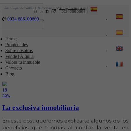
Sant Cugat del Vallès | Barcelona
|
info@fincaregia.es
|
|
-
0034 686100609
|
0034 686100609
Toggle
navigation
Home
Propiedades
Sobre nosotros
Vende | Alquila
Valora tu inmueble
Contacto
Blog
18
nov.
La exclusiva inmobiliaria
En este post queremos explicarte algunos de los
beneficios que tendrás al confiar la venta en