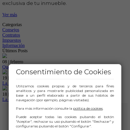
exclusiva de tu inmueble.
Ver más
Categorias
Consejos
Contratos
Impuestos
Información
Últimos Posts
08 | febrero
Qué es una finca regia y cuáles son sus características
Consentimiento de Cookies
19 | noviembre
La importancia de fijar un precio adecuado a tu vivienda
Utilizamos cookies propias y de terceros para fines
analíticos y para mostrarle publicidad personalizada en
18 | noviembre
base a un perfil elaborado a partir de sus hábitos de
La exclusiva inmobiliaria
navegación (por ejemplo, páginas visitadas).
Para más información consulte la
política de cookies
.
Puede aceptar todas las cookies pulsando el botón
"Aceptar", rechazar su uso pulsando el botón "Rechazar" y
configurarlas pulsando el botón "Configurar".