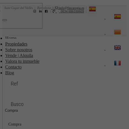
Sant Cugat del Vallès | Barcelona
|
info@fincaregia.es
|
|
-
0034 686100609
|
Toggle
navigation
Home
Propiedades
Sobre nosotros
Vende | Alquila
Valora tu inmueble
Contacto
Blog
Ref
Busco
Compra
Compra