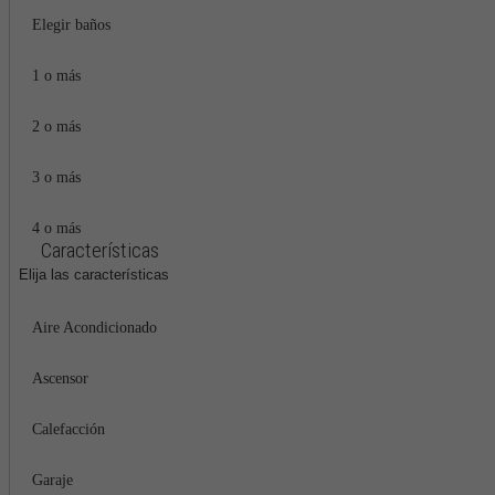
Elegir baños
1 o más
2 o más
3 o más
4 o más
Características
Elija las características
Aire Acondicionado
Ascensor
Calefacción
Garaje