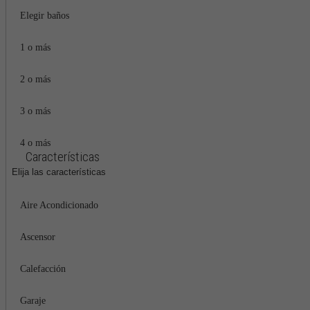
Elegir baños
1 o más
2 o más
3 o más
4 o más
Características
Elija las características
Aire Acondicionado
Ascensor
Calefacción
Garaje