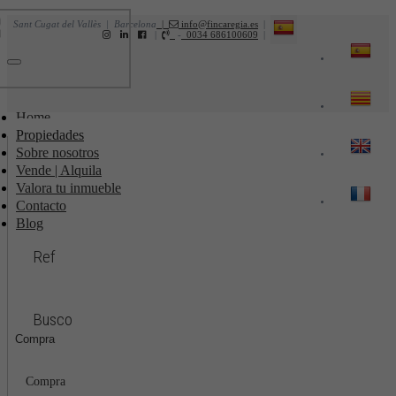
Sant Cugat del Vallès | Barcelona
|
info@fincaregia.es
|
|
-
0034 686100609
|
Toggle
navigation
Home
Propiedades
Sobre nosotros
Vende | Alquila
Valora tu inmueble
Contacto
Blog
Ref
Busco
Compra
Compra