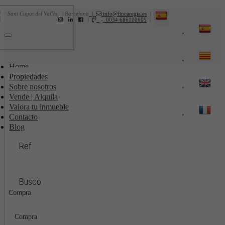
Sant Cugat del Vallès | Barcelona
|
info@fincaregia.es
|
|
-
0034 686100609
|
Toggle
navigation
Home
Propiedades
Sobre nosotros
Vende | Alquila
Valora tu inmueble
Contacto
Blog
Ref
Busco
Compra
Compra