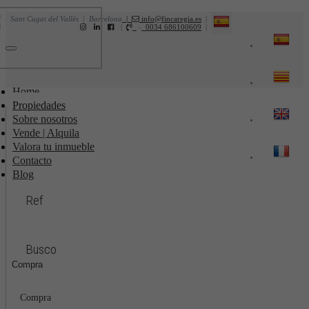
Sant Cugat del Vallès | Barcelona
|
info@fincaregia.es
|
|
-
0034 686100609
|
Toggle
navigation
Home
Propiedades
Sobre nosotros
Vende | Alquila
Valora tu inmueble
Contacto
Blog
Ref
Busco
Compra
Compra