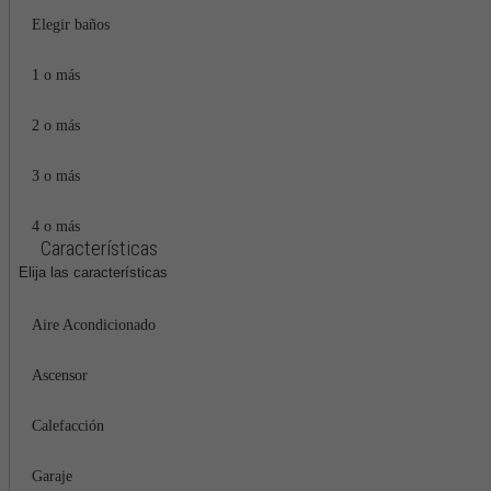
Elegir baños
1 o más
2 o más
3 o más
4 o más
Características
Elija las características
Aire Acondicionado
Ascensor
Calefacción
Garaje