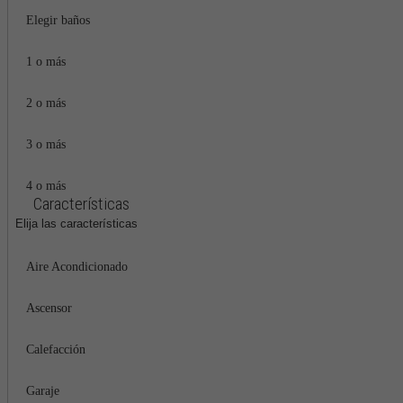
Elegir baños
1 o más
2 o más
3 o más
4 o más
Características
Elija las características
Aire Acondicionado
Ascensor
Calefacción
Garaje