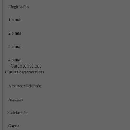
Elegir baños
1 o más
2 o más
3 o más
4 o más
Características
Elija las características
Aire Acondicionado
Ascensor
Calefacción
Garaje