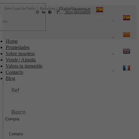
Sant Cugat del Vallès | Barcelona
|
info@fincaregia.es
|
|
-
0034 686100609
|
Toggle
navigation
Home
Propiedades
Sobre nosotros
Vende | Alquila
Valora tu inmueble
Contacto
Blog
Ref
Busco
Compra
Compra