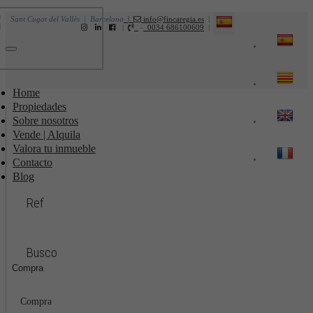
Sant Cugat del Vallès | Barcelona
|
info@fincaregia.es
|
|
-
0034 686100609
|
Toggle
navigation
Home
Propiedades
Sobre nosotros
Vende | Alquila
Valora tu inmueble
Contacto
Blog
Ref
Busco
Compra
Compra