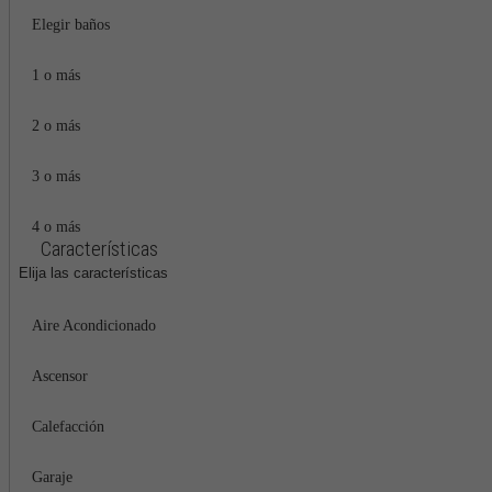
Elegir baños
1 o más
2 o más
3 o más
4 o más
Características
Elija las características
Aire Acondicionado
Ascensor
Calefacción
Garaje